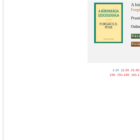
A bü­r
Forgá
Praxi
Onlin
1-10
11-20
21-30
150
151-160
161-1