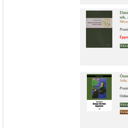
El­mé­
sek, 
Mészá
Praxi
Éppen
Ön­ma
Julia
Praxi
Onlin