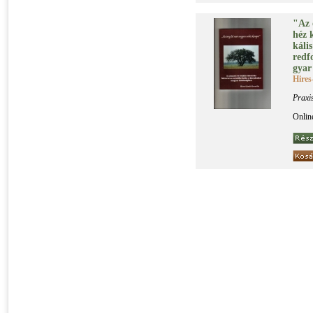
"Az 
héz k
ká­li
red­f
gyar 
Hires
Praxi
Onlin