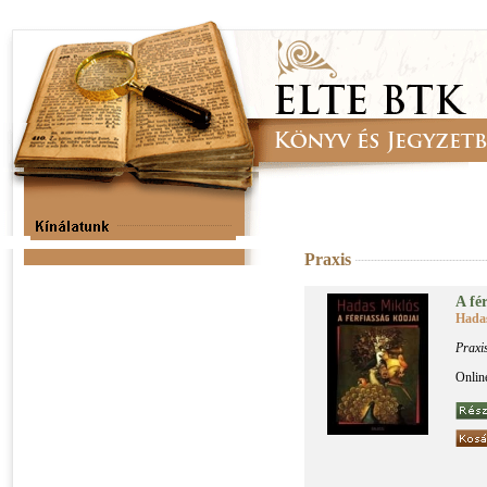
Praxis
A fér
Hada
Praxi
Onlin