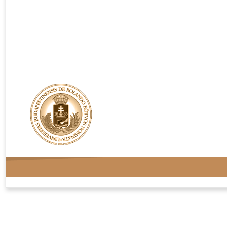
Rendelési feltételek
Adatvédelem
Kapcsolat
Oldaltérkép