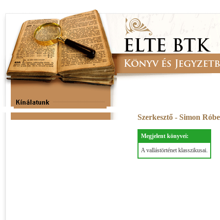
Szerkesztő - Simon Rób
Megjelent könyvei:
A vallástörténet klasszikusai.