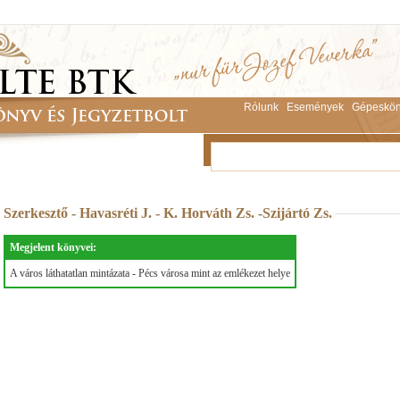
Rólunk
Események
Gépeskön
Szerkesztő - Havasréti J. - K. Horváth Zs. -Szijártó Zs.
Megjelent könyvei:
A város láthatatlan mintázata - Pécs városa mint az emlékezet helye