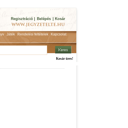
Regisztráció
|
Belépés
|
Kosár
yv
Játék
Rendelési feltételek
Kapcsolat
Kosár üres!