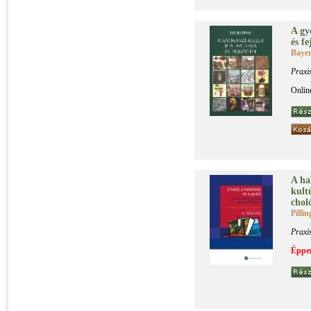
A gyó
és fej
Bayer
Praxi
Onlin
A ha­
kul­tú
cho­ló
Pilli
Praxi
Éppen