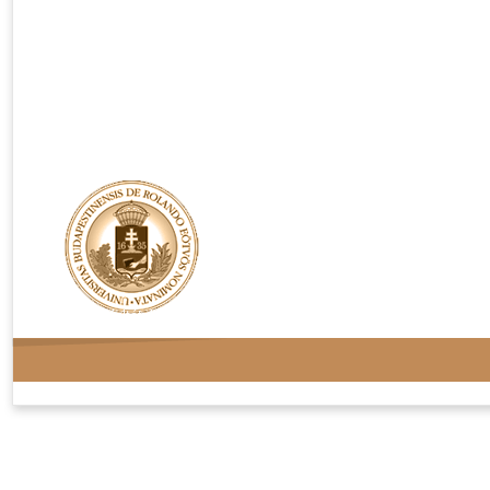
Rendelési feltételek
Adatvédelem
Kapcsolat
Oldaltérkép