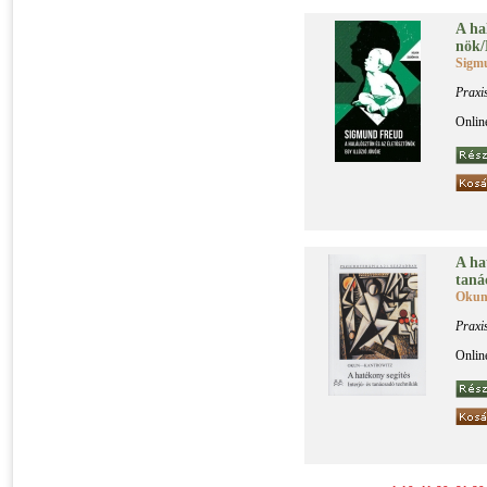
A ha­
nök/E
Sigm
Praxi
Onlin
A ha­
ta­ná
Okun
Praxi
Onlin