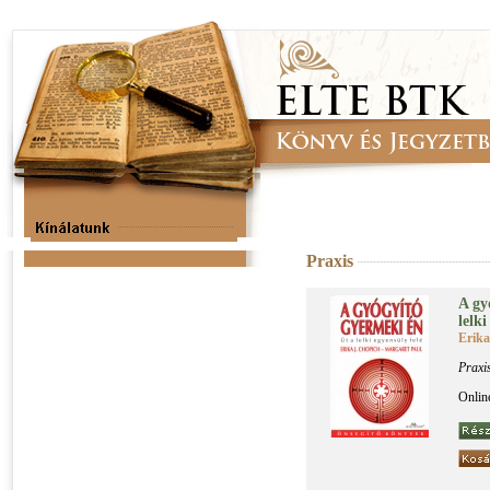
Praxis
A gyó
lel­k
Erika
Praxi
Onlin