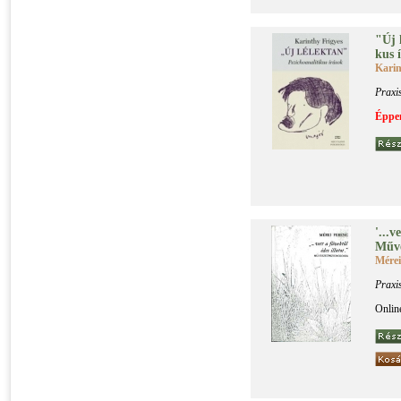
"Új l
kus í
Karin
Praxi
Éppen
'...​v
Mű­vé
Mérei
Praxi
Onlin