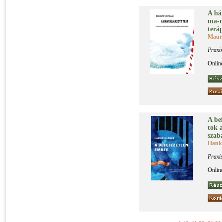
A bán
ma-m
te­rá­
Mauri
Praxi
Onlin
A be­
tok a
sza­b
Hanki
Praxi
Onlin