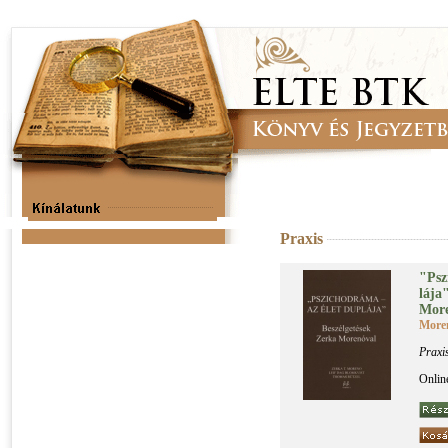
Praxis
"Pszi
lá­ja
More
Moren
Praxi
Onlin