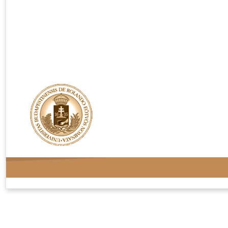
Rendelési feltételek
Adatvédelem
Kapcsolat
Oldaltérkép