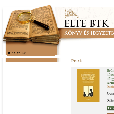
Praxis
Drá­m
ká­osz
dő gy
szem­
Danie
Praxi
Onlin