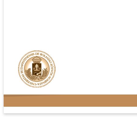
Rendelési feltételek
Adatvédelem
Kapcsolat
Oldaltérkép