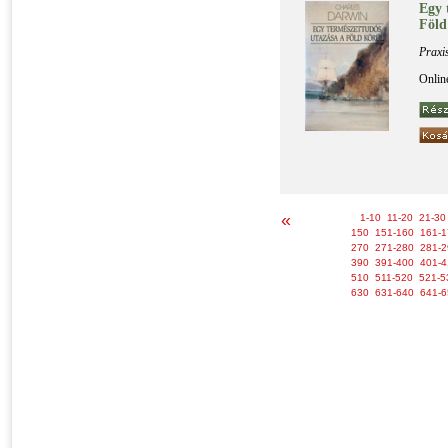
Egy t
Föld
Praxi
Onlin
«
1-10
11-20
21-30
150
151-160
161-1
270
271-280
281-2
390
391-400
401-4
510
511-520
521-5
630
631-640
641-6