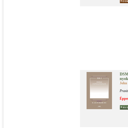
DSM-5
nyo
John 
Praxi
Éppen