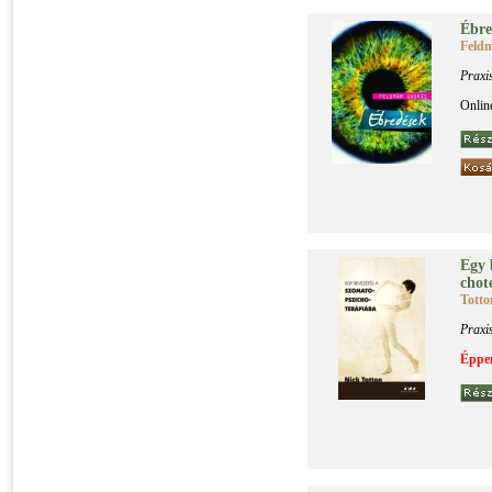
Éb­re
Feld
Praxi
Onlin
Egy b
cho­te
Totto
Praxi
Éppen