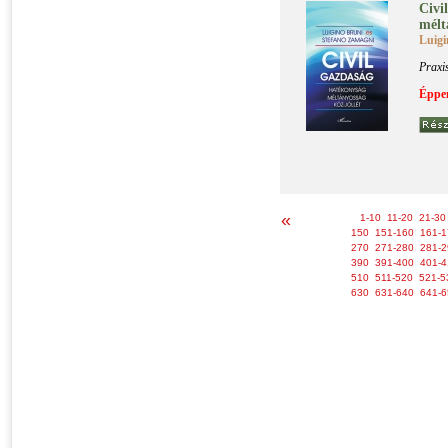
Ci­vi
mél­t
Luigi
Praxi
Éppen
«
1-10
11-20
21-30
150
151-160
161-1
270
271-280
281-2
390
391-400
401-4
510
511-520
521-5
630
631-640
641-6