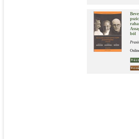
Be­ve­
pszi­
ra­h
As­sa­
ból
Praxi
Onlin