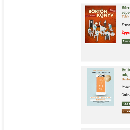
Bör­t
ro­po
Fiáth
Praxi
Éppen
Bully
tok, 
Barba
Praxi
Onlin