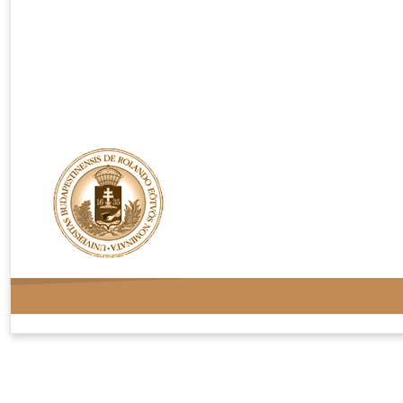
Rendelési feltételek
Adatvédelem
Kapcsolat
Oldaltérkép