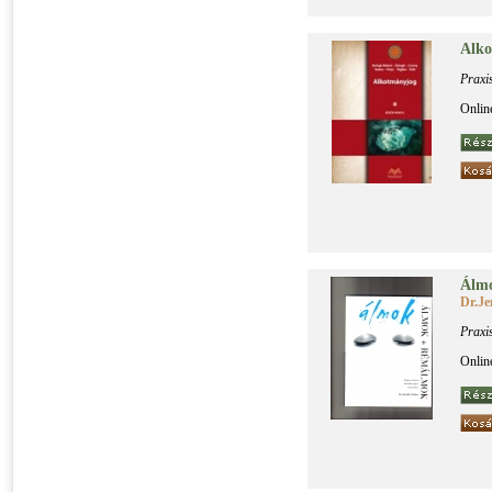
Al­ko
Praxi
Onlin
Ál­m
Dr.Je
Praxi
Onlin