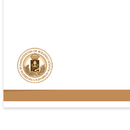
Rendelési feltételek
Adatvédelem
Kapcsolat
Oldaltérkép