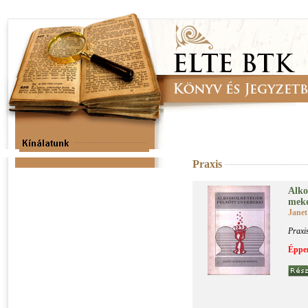
Praxis
Al­ko
me­k
Janet
Praxi
Éppen