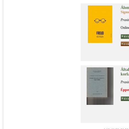
Álom­
Sigm
Praxi
Onlin
Ál­ta­
kor­l
Praxi
Éppen