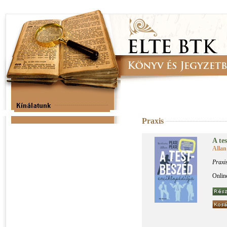
Praxis
A test
Allan
Praxi
Onlin