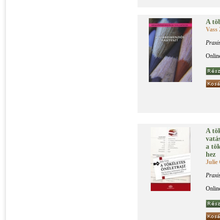
A töb
Vass 
Praxi
Onlin
A tö­
va­tá­
a tö­k
hez
Julie
Praxi
Onlin