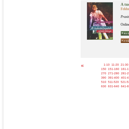
A tu­
Feld
Praxi
Onlin
«
1-10
11-20
21-30
150
151-160
161-1
270
271-280
281-2
390
391-400
401-4
510
511-520
521-5
630
631-640
641-6