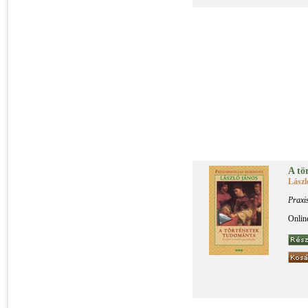
A tör
Lászl
Praxi
Onlin