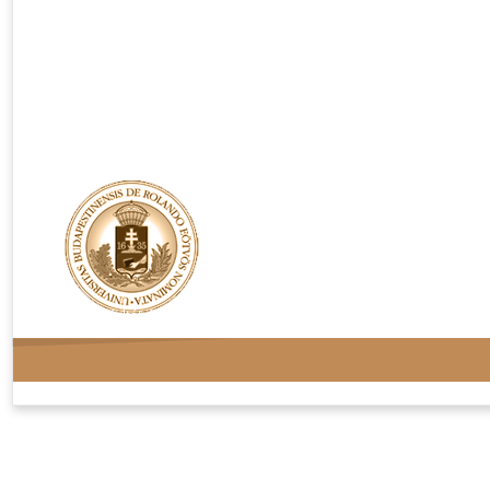
Rendelési feltételek
Adatvédelem
Kapcsolat
Oldaltérkép