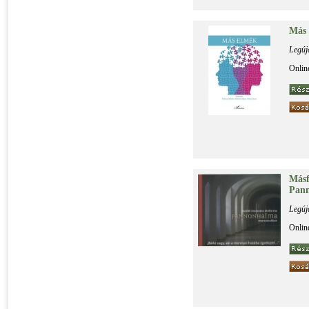
Más 
Legúj
Onlin
Más­f
Pan­n
Legúj
Onlin