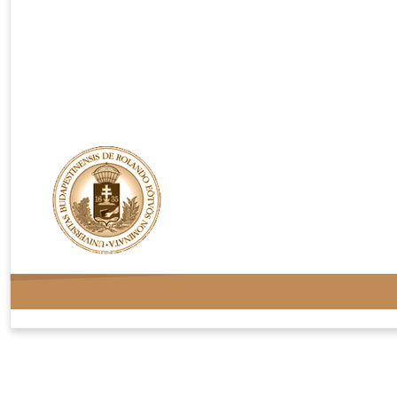
Rendelési feltételek
Adatvédelem
Kapcsolat
Oldaltérkép