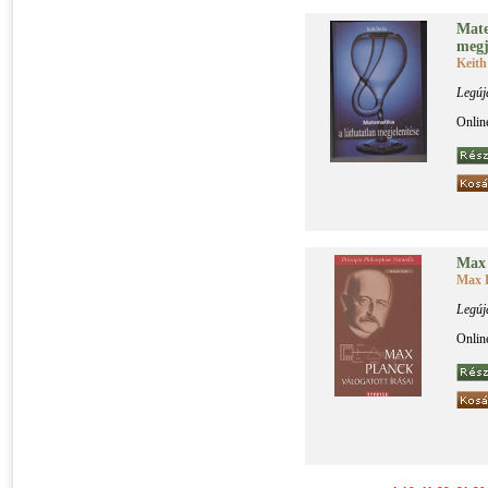
Ma­te
meg­je
Keith
Legúj
Onlin
Max P
Max 
Legúj
Onlin