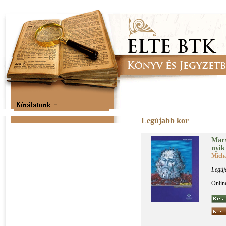
Legújabb kor
Marx­
nyik
Micha
Legúj
Onlin