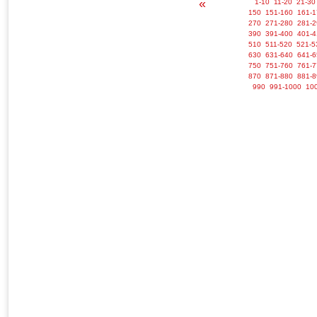
«
1-10
11-20
21-30
150
151-160
161-1
270
271-280
281-2
390
391-400
401-4
510
511-520
521-5
630
631-640
641-6
750
751-760
761-7
870
871-880
881-8
990
991-1000
10