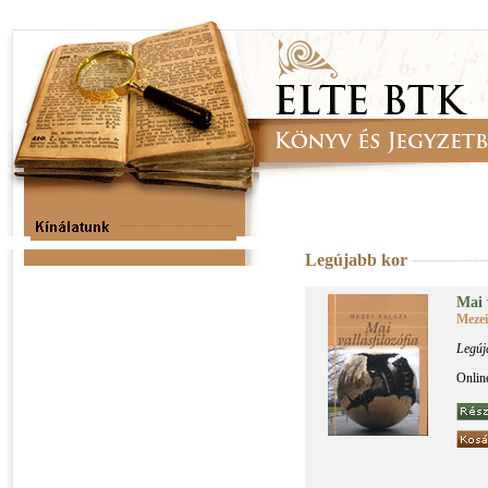
Legújabb kor
Mai va
Mezei
Legúj
Onlin