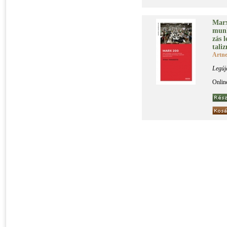
Marx
mun­k
zás le
ta­li
Artn
Legúj
Onlin