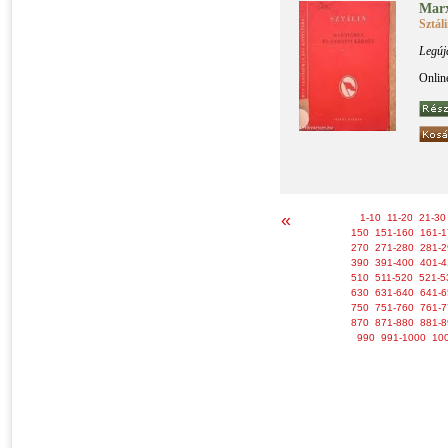
Mar­x
Sztál
Legúj
Onlin
«
1-10
11-20
21-30
150
151-160
161-1
270
271-280
281-2
390
391-400
401-4
510
511-520
521-5
630
631-640
641-6
750
751-760
761-7
870
871-880
881-8
990
991-1000
10