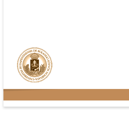
Rendelési feltételek
Adatvédelem
Kapcsolat
Oldaltérkép