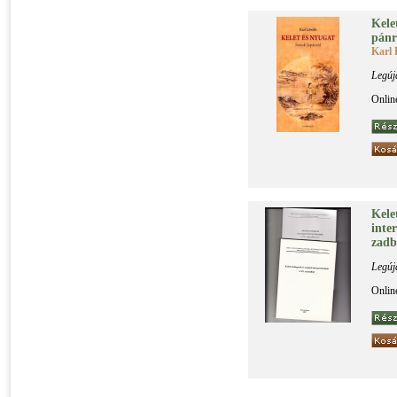
Ke­le
pán­r
Karl 
Legúj
Onlin
Ke­le­
in­te
zad­b
Legúj
Onlin