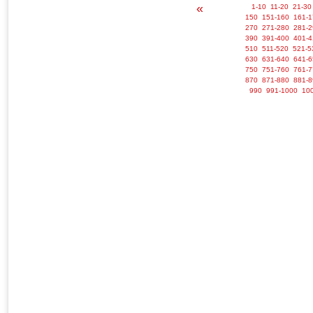
«
1-10
11-20
21-30
150
151-160
161-1
270
271-280
281-2
390
391-400
401-4
510
511-520
521-5
630
631-640
641-6
750
751-760
761-7
870
871-880
881-8
990
991-1000
10