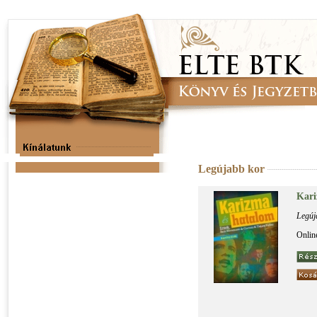
Legújabb kor
Ka­ri
Legúj
Onlin