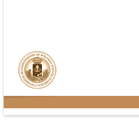
Rendelési feltételek
Adatvédelem
Kapcsolat
Oldaltérkép