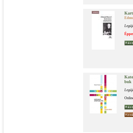
Kar­t
Edmu
Legúj
Éppen
Ka­to­
buk 
Legúj
Onlin