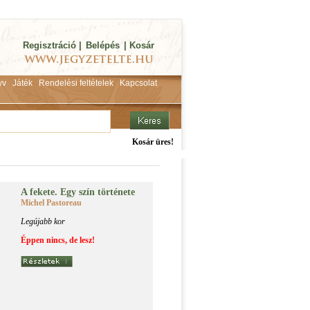
Regisztráció
|
Belépés
|
Kosár
yv
Játék
Rendelési feltételek
Kapcsolat
Kosár üres!
A fe­ke­te. Egy szín tör­té­ne­te
Michel Pastoreau
Legújabb kor
Éppen nincs, de lesz!