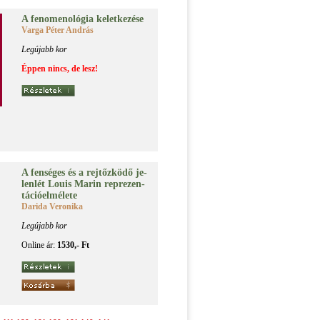
A fe­no­me­no­ló­gia ke­let­ke­zé­se
Varga Péter András
Legújabb kor
Éppen nincs, de lesz!
A fen­sé­ges és a rej­tőz­kö­dő je­
len­lét Lo­u­is Ma­rin rep­re­zen­
tá­ció­el­mé­le­te
Darida Veronika
Legújabb kor
Online ár:
1530,- Ft