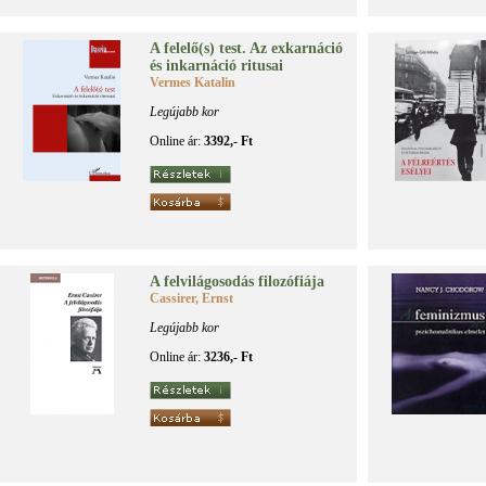
A fe­le­lő(s) test. Az ex­kar­ná­ció
és in­kar­ná­ció ri­tu­sai
Vermes Katalin
Legújabb kor
Online ár:
3392,- Ft
A fel­vi­lá­go­so­dás fi­lo­zó­fi­á­ja
Cassirer, Ernst
Legújabb kor
Online ár:
3236,- Ft