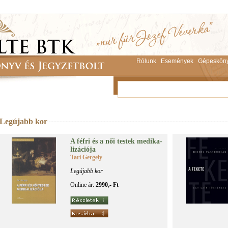
Rólunk
Események
Gépeskön
Legújabb kor
A féf­ri és a női tes­tek me­di­ka­
li­zá­ci­ó­ja
Tari Gergely
Legújabb kor
Online ár:
2990,- Ft