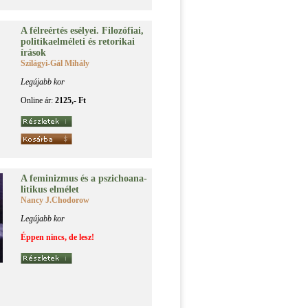
A fél­re­ér­tés esé­lyei. Fi­lo­zó­fi­ai,
po­li­ti­ka­el­mé­le­ti és re­to­ri­kai
írá­sok
Szilágyi-Gál Mihály
Legújabb kor
Online ár:
2125,- Ft
A fe­mi­niz­mus és a pszi­cho­ana­
li­ti­kus el­mé­let
Nancy J.Chodorow
Legújabb kor
Éppen nincs, de lesz!