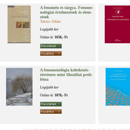
A fe­no­mén és tár­gya. Fe­no­me­
no­ló­gi­ai ér­tel­me­zé­sek és elem­
zé­sek
Takács Ádám
Legújabb kor
Online ár:
1658,- Ft
A fe­no­me­no­ló­gia ke­let­ke­zés­
tör­té­ne­te mint fi­lo­zó­fi­ai prob­
lé­ma
Legújabb kor
Online ár:
1870,- Ft