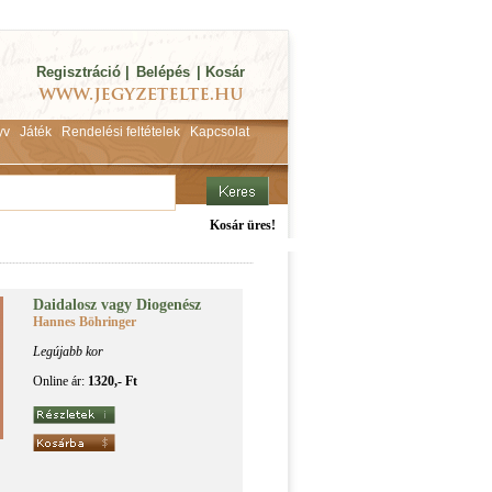
Regisztráció
|
Belépés
|
Kosár
yv
Játék
Rendelési feltételek
Kapcsolat
Kosár üres!
Dai­da­losz vagy Di­o­ge­nész
Hannes Böhringer
Legújabb kor
Online ár:
1320,- Ft