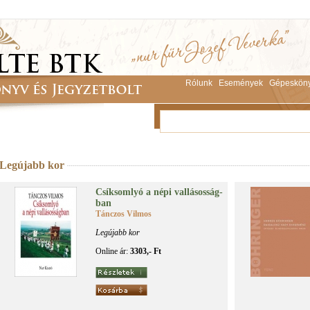
Rólunk
Események
Gépeskön
Legújabb kor
Csík­som­lyó a né­pi val­lá­sos­ság­
ban
Tánczos Vilmos
Legújabb kor
Online ár:
3303,- Ft