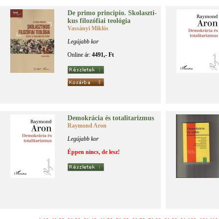
De pri­mo prin­ci­pio. Sko­lasz­ti­
kus fi­lo­zó­fi­ai teo­ló­gia
Vassányi Miklós
Legújabb kor
Online ár:
4491,- Ft
De­mok­rá­cia és to­ta­li­ta­riz­mus
Raymond Aron
Legújabb kor
Éppen nincs, de lesz!