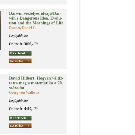
Dar­win ve­szé­lyes ide­á­ja/Dar­
win s Dang­erous Idea. Evo­lu­
ti­on and the Me­anings of Life
Dennet, Daniel C.
Legújabb kor
Online ár:
3000,- Ft
Da­vid Hil­bert. Ho­gyan vál­tiz­
tat­ta meg a ma­te­ma­ti­ka a 20.
szá­za­dot
Georg von Wallwitz
Legújabb kor
Online ár:
4410,- Ft