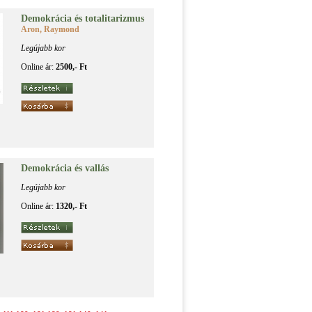
De­mok­rá­cia és to­ta­li­ta­riz­mus
Aron, Raymond
Legújabb kor
Online ár:
2500,- Ft
De­mok­rá­cia és val­lás
Legújabb kor
Online ár:
1320,- Ft