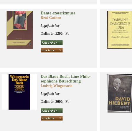
Dan­te ezo­te­r­iz­mu­sa
René Guénon
Legújabb kor
Online ár:
5200,- Ft
Das Bla­ue Buch. Ei­ne Phi­lo­
sop­his­che Be­trach­tung
Ludwig Wittgenstein
Legújabb kor
Online ár:
3000,- Ft