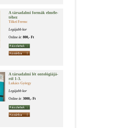
A tár­sa­dal­mi for­mák el­mé­le­
té­hez
Tőkei Ferenc
Legújabb kor
Online ár:
800,- Ft
A tár­sa­dal­mi lét on­to­ló­gi­á­já­
ról 1-3.
Lukács György
Legújabb kor
Online ár:
3000,- Ft