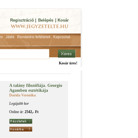
Regisztráció
|
Belépés
|
Kosár
yv
Játék
Rendelési feltételek
Kapcsolat
Kosár üres!
A ta­lány fi­lo­zó­fi­á­ja. Ge­or­gio
Agam­ben esz­té­ti­ká­ja
Darida Veronika
Legújabb kor
Online ár:
2542,- Ft