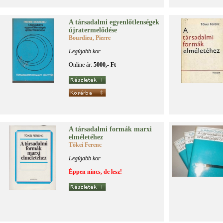
A tár­sa­dal­mi egyen­lőt­len­sé­gek
új­ra­ter­me­lő­dé­se
Bourdieu, Pierre
Legújabb kor
Online ár:
5000,- Ft
A tár­sa­dal­mi for­mák mar­xi
el­mé­le­té­hez
Tőkei Ferenc
Legújabb kor
Éppen nincs, de lesz!