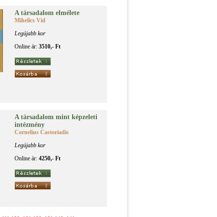
A tár­sa­da­lom el­mé­le­te
Mihelics Vid
Legújabb kor
Online ár:
3510,- Ft
A tár­sa­da­lom mint kép­ze­le­ti
in­téz­mény
Cornelius Castoriadis
Legújabb kor
Online ár:
4250,- Ft