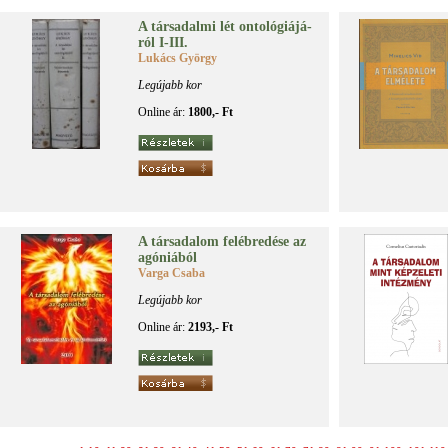
A tár­sa­dal­mi lét on­to­ló­gi­á­já­
ról I-III.
Lukács György
Legújabb kor
Online ár:
1800,- Ft
A tár­sa­da­lom fel­éb­re­dé­se az
agó­ni­á­ból
Varga Csaba
Legújabb kor
Online ár:
2193,- Ft