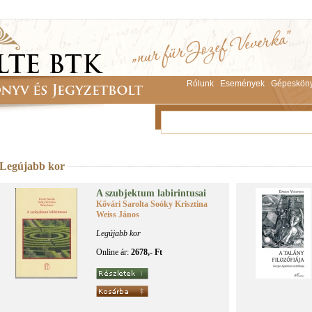
Rólunk
Események
Gépeskön
Legújabb kor
A szub­jek­tum la­bi­rin­tu­sai
Kővári Sarolta Soóky Krisztina
Weiss János
Legújabb kor
Online ár:
2678,- Ft