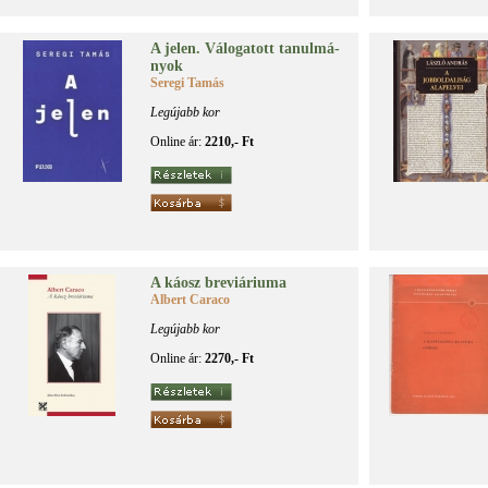
A je­len. Vá­lo­ga­tott ta­nul­má­
nyok
Seregi Tamás
Legújabb kor
Online ár:
2210,- Ft
A ká­osz bre­vi­á­ri­u­ma
Albert Caraco
Legújabb kor
Online ár:
2270,- Ft