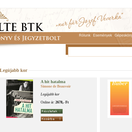
Rólunk
Események
Gépeskön
Legújabb kor
A hit ha­tal­ma
Simone de Beauvoir
Legújabb kor
Online ár:
2678,- Ft