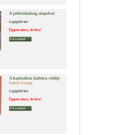
A jobb­ol­da­li­ság alap­el­vei
Legújabb kor
Éppen nincs, de lesz!
A ka­pi­ta­lis­ta kul­tú­ra csőd­je
Lukács György
Legújabb kor
Éppen nincs, de lesz!