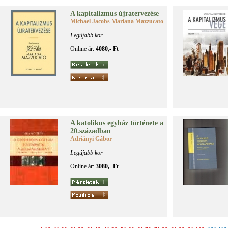
A ka­pi­ta­liz­mus új­ra­ter­ve­zé­se
Michael Jacobs Mariana Mazzucato
Legújabb kor
Online ár:
4080,- Ft
A ka­to­li­kus egy­ház tör­té­ne­te a
20.​század­ban
Adriányi Gábor
Legújabb kor
Online ár:
3080,- Ft