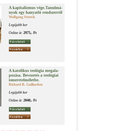
A ka­pi­ta­liz­mus vé­ge.Ta­nul­má­
nyok egy ha­nyat­ló rend­szer­ről
Wolfgang Streeck
Legújabb kor
Online ár:
2975,- Ft
A ka­to­li­kus teo­ló­gia meg­ala­
po­zá­sa. Be­ve­ze­tés a teo­ló­gi­ai
is­me­ret­el­mé­let­be.
Richard R. Gaillardetz
Legújabb kor
Online ár:
2040,- Ft