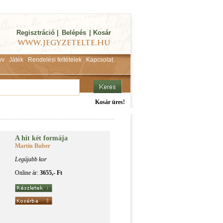
Regisztráció
|
Belépés
|
Kosár
yv
Játék
Rendelési feltételek
Kapcsolat
Kosár üres!
A hit két for­má­ja
Martin Buber
Legújabb kor
Online ár:
3655,- Ft