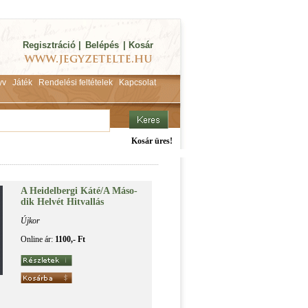
Regisztráció
|
Belépés
|
Kosár
yv
Játék
Rendelési feltételek
Kapcsolat
Kosár üres!
A Hei­del­ber­gi Ká­té/A Má­so­
dik Hel­vét Hit­val­lás
Újkor
Online ár:
1100,- Ft