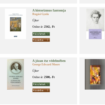
A his­to­riz­mus fan­tom­ja
Rugási Gyula
Újkor
Online ár:
2542,- Ft
A jó­zan ész vé­del­mé­ben
George Edward Moore
Újkor
Online ár:
2500,- Ft