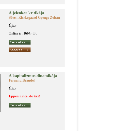
A je­len­kor kri­ti­ká­ja
Sören Kierkegaard Gyenge Zoltán
Újkor
Online ár:
1664,- Ft
A ka­pi­ta­liz­mus di­na­mi­ká­ja
Fernand Braudel
Újkor
Éppen nincs, de lesz!