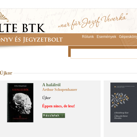
Rólunk
Események
Gépeskön
Újkor
A ha­lál­ról
Arthur Schopenhauer
Újkor
Éppen nincs, de lesz!