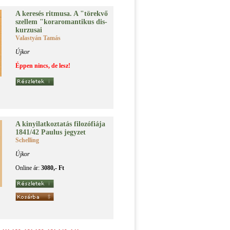
A ke­re­sés rit­mu­sa. A "tö­rek­vő
szel­lem "ko­ra­ro­man­ti­kus dis­
kur­zu­sai
Valastyán Tamás
Újkor
Éppen nincs, de lesz!
A ki­nyi­lat­koz­ta­tás fi­lo­zó­fi­á­ja
1841/42 Pa­u­lus jegy­zet
Schelling
Újkor
Online ár:
3080,- Ft