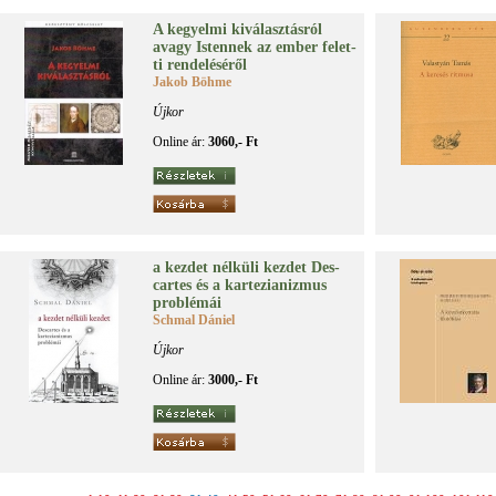
A ke­gyel­mi ki­vá­lasz­tás­ról
avagy Is­ten­nek az em­ber fe­let­
ti ren­de­lé­sé­ről
Jakob Böhme
Újkor
Online ár:
3060,- Ft
a kez­det nél­kü­li kez­det Des­
cartes és a kar­te­zi­a­niz­mus
prob­lé­mái
Schmal Dániel
Újkor
Online ár:
3000,- Ft