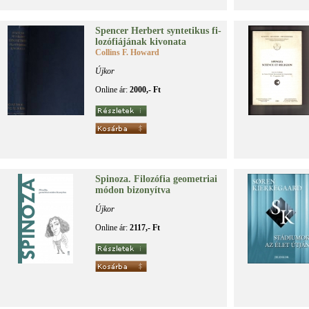
Spen­cer Her­bert syn­te­ti­kus fi­
lo­zó­fi­á­já­nak ki­vo­na­ta
Collins F. Howard
Újkor
Online ár:
2000,- Ft
Spi­no­za. Fi­lo­zó­fia geo­met­ri­ai
mó­don bi­zo­nyít­va
Újkor
Online ár:
2117,- Ft