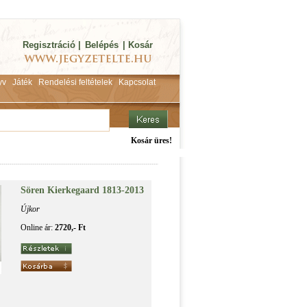
Regisztráció
|
Belépés
|
Kosár
yv
Játék
Rendelési feltételek
Kapcsolat
Kosár üres!
Sören Ki­er­ke­ga­ard 1813-2013
Újkor
Online ár:
2720,- Ft