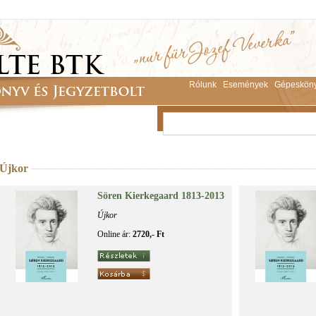
Rólunk
Események
Gépeskön
Újkor
Sören Ki­er­ke­ga­ard 1813-2013
Újkor
Online ár:
2720,- Ft