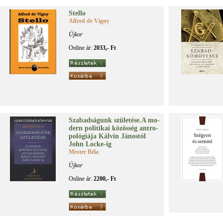
Stel­lo
Alfred de Vigny
Újkor
Online ár:
2033,- Ft
Sza­bad­sá­gunk szü­le­té­se.A mo­
dern po­li­ti­kai kö­zös­ség ant­ro­
po­ló­gi­á­ja Kál­vin Já­nos­tól
John Loc­ke-ig
Mester Béla
Újkor
Online ár:
2200,- Ft