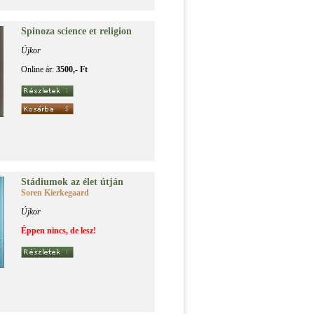
Spi­no­za sci­en­ce et re­li­gi­on
Újkor
Online ár:
3500,- Ft
Stá­di­u­mok az élet út­ján
Soren Kierkegaard
Újkor
Éppen nincs, de lesz!