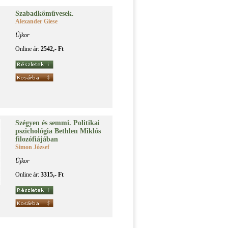
Sza­bad­kő­mű­ve­sek.
Alexander Giese
Újkor
Online ár:
2542,- Ft
Szé­gyen és sem­mi. Po­li­ti­kai
pszi­cho­ló­gia Beth­len Mik­lós
fi­lo­zó­fi­á­já­ban
Simon József
Újkor
Online ár:
3315,- Ft