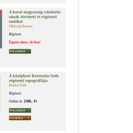
A ko­rai ma­gyar­ság ván­dor­lá­
sá­nak tör­té­ne­ti és ré­gé­sze­ti
em­lé­kei
Olekszij Komar
Régészet
Éppen nincs, de lesz!
A kö­zép­ko­ri Ke­reszt­úr-Szék
ré­gé­sze­ti to­pog­rá­fi­á­ja
Benkő Elek
Régészet
Online ár:
2500,- Ft