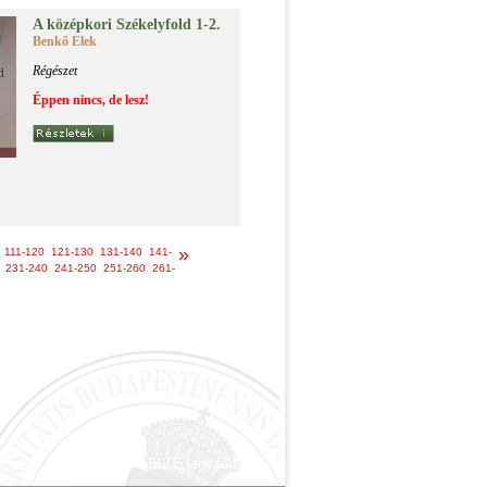
A kö­zép­ko­ri Szé­kely­fold 1-2.
Benkő Elek
Régészet
Éppen nincs, de lesz!
»
111-120
121-130
131-140
141-
231-240
241-250
251-260
261-
© ELTE jegyzetbolt