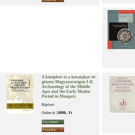
A kö­zép­kor és a ko­ra­új­kor ré­
gé­sze­te Ma­gyar­or­szá­gon I-II.
Ar­cha­e­o­logy of the Midd­le
Ages and the Early Mo­den
Pe­ri­od in Hun­gary
Régészet
Online ár:
24000,- Ft