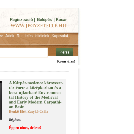
Regisztráció
|
Belépés
|
Kosár
yv
Játék
Rendelési feltételek
Kapcsolat
Kosár üres!
A Kár­pát-me­den­ce kör­nye­zet­
tör­té­ne­te a kö­zép­kor­ban és a
ko­ra-új­kor­ban/ En­vi­ron­men­
tal His­to­ry of the Me­di­e­val
and Early Mo­dern Car­pat­hi­
an Ba­sin
Benkő Elek Zatykó Csilla
Régészet
Éppen nincs, de lesz!