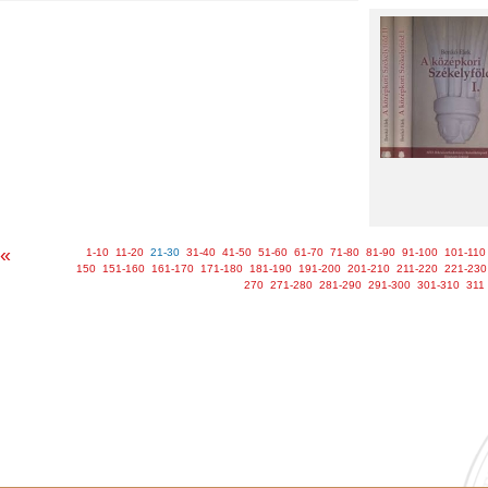
«
1-10
11-20
21-30
31-40
41-50
51-60
61-70
71-80
81-90
91-100
101-110
150
151-160
161-170
171-180
181-190
191-200
201-210
211-220
221-230
270
271-280
281-290
291-300
301-310
311
Kapcsolat
Oldaltérkép