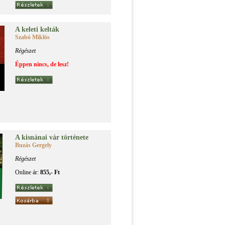
A ke­le­ti kel­ták
Szabó Miklós
Régészet
Éppen nincs, de lesz!
A kis­ná­nai vár tör­té­ne­te
Buzás Gergely
Régészet
Online ár:
855,- Ft