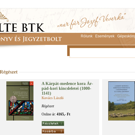
Rólunk
Események
Gépeskön
Régészet
A Kár­pát-me­den­ce ko­ra Ár­
pád-ko­ri kincs­le­le­tei (1000-
1141)
Kovács László
Régészet
Online ár:
4165,- Ft