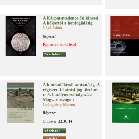
A Kár­pát-me­den­ce ősi kin­csei.
A kő­kor­tól a hon­fog­la­lá­sig
Vágó Ádám
Régészet
Éppen nincs, de lesz!
A kincs­ta­lá­lás­tól az ása­tá­sig. A
ré­gé­sze­ti fel­tá­rá­si jog tör­té­ne­
te és ha­tá­lyos sza­bá­lyo­zá­sa
Ma­gyar­or­szá­gon
Gyöngyössy Márton
Régészet
Online ár:
2210,- Ft