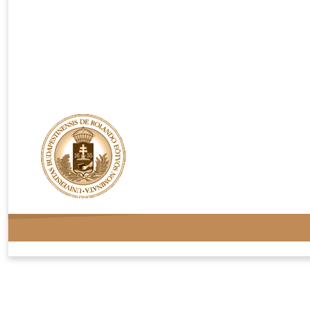
Rendelési feltételek
Adatvédelem
Kapcsolat
Oldaltérkép