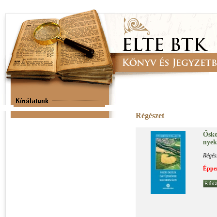
Régészet
Ős­ko
nyek 
Régés
Éppen