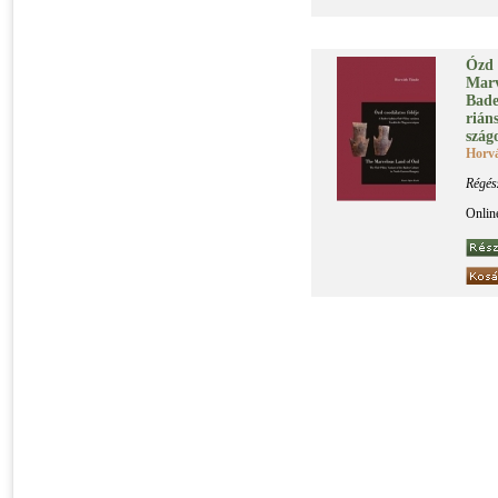
Ózd c
Marv
Ba­de
ri­án
szá­g
Horv
Régés
Onlin