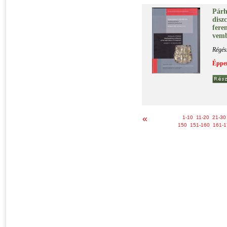
Pár­h
disz­c
fe­re
vem­
Régés
Éppen
«
1-10
11-20
21-30
150
151-160
161-1