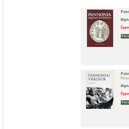
Pan­n
Régés
Éppen
Pan­n
Póczy
Régés
Éppen