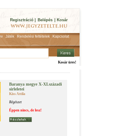
Regisztráció
|
Belépés
|
Kosár
yv
Játék
Rendelési feltételek
Kapcsolat
Kosár üres!
Ba­ra­nya me­gye X-XI.​száza­di
sír­le­le­tei
Kiss Attila
Régészet
Éppen nincs, de lesz!