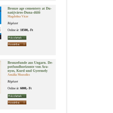
Bron­ze age ce­men­tery at Du­
na­új­vá­ros-Du­na-dű­lő
Magdolna Vicze
Régészet
Online ár:
18500,- Ft
Bron­ze­fun­de aus Un­garn. De­
pot­fund­ho­ri­zon­te von Ara­
nyos, Kurd und Gyer­mely
Amália Mozsolics
Régészet
Online ár:
6000,- Ft