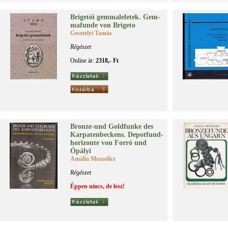
Bri­ge­tói gem­ma­le­le­tek. Gem­
ma­fun­de von Bri­geto
Gesztelyi Tamás
Régészet
Online ár:
2318,- Ft
Bron­ze-und Gold­fun­ke des
Kar­pa­ten­bec­kens. De­pot­fund­
ho­ri­zon­te von For­ró und
Ópá­lyi
Amália Mozsolics
Régészet
Éppen nincs, de lesz!