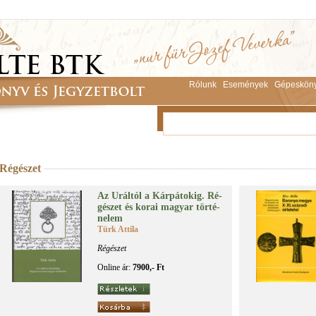
Rólunk
Események
Gépeskön
Régészet
Az Urál­tól a Kár­pá­to­kig. Ré­
gé­szet és ko­rai ma­gyar tör­té­
ne­lem
Türk Attila
Régészet
Online ár:
7900,- Ft