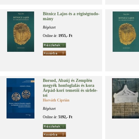
Bit­nicz La­jos és a ré­gi­ség­tu­do­
mány
Régészet
Online ár:
1955,- Ft
Bor­sod, Aba­új és Zemp­lén
me­gyék hon­fog­la­lás és ko­ra
Ár­pád-ko­ri te­me­tői és sír­le­le­
tei
Horváth Ciprián
Régészet
Online ár:
5192,- Ft