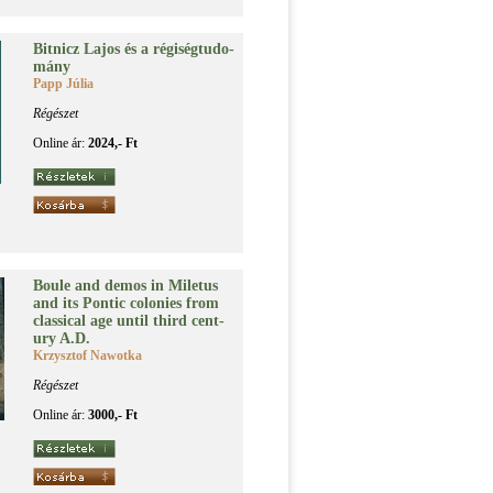
Bit­nicz La­jos és a ré­gi­ség­tu­do­
mány
Papp Júlia
Régészet
Online ár:
2024,- Ft
Boule and de­mos in Mi­le­tus
and its Pon­tic co­lo­ni­es from
clas­si­cal age un­til third cent­
ury A.D.
Krzysztof Nawotka
Régészet
Online ár:
3000,- Ft