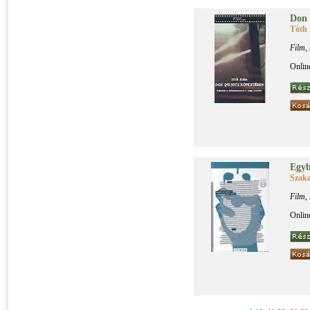
Don Q
Tóth 
Film,
Onlin
Egy­b
Szaka
Film,
Onlin