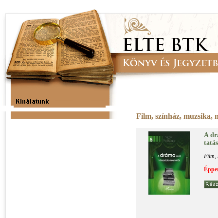
Film, színház, muzsika,
A drá
ta­tás
Film,
Éppen