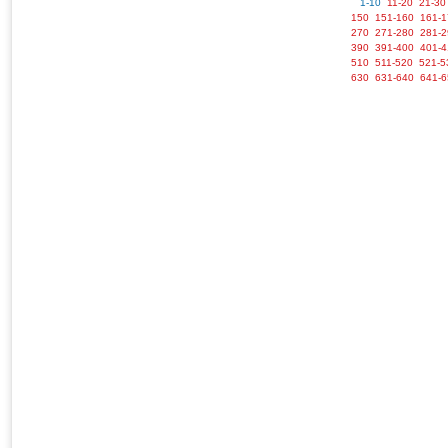
1-10
11-20
21-30
150
151-160
161-1
270
271-280
281-2
390
391-400
401-4
510
511-520
521-5
630
631-640
641-6