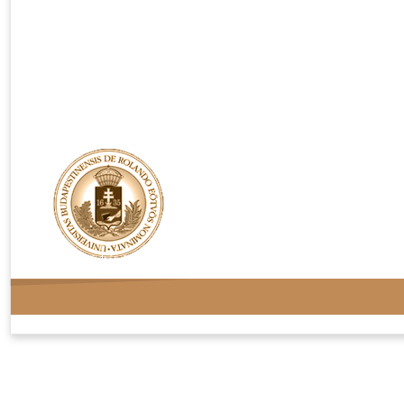
Rendelési feltételek
Adatvédelem
Kapcsolat
Oldaltérkép