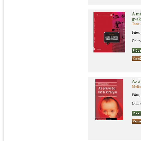
A mé­
gya­k
Jane 
Film,
Onlin
Az ár
Melis
Film,
Onlin