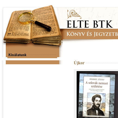
Újkor