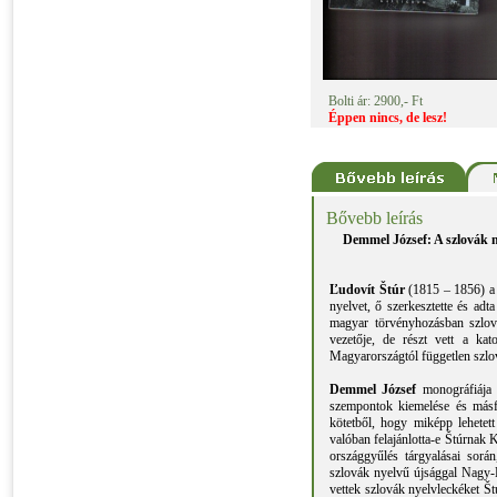
Bolti ár: 2900,- Ft
Éppen nincs, de lesz!
Bővebb leírás
Demmel József: A szlovák n
Ľudovít Štúr
(1815 – 1856) a 
nyelvet, ő szerkesztette és adt
magyar törvényhozásban szlová
vezetője, de részt vett a ka
Magyarországtól független szlov
Demmel József
monográfiája 
szempontok kiemelése és másfa
kötetből, hogy miképp lehetet
valóban felajánlotta-e Štúrnak 
országgyűlés tárgyalásai sorá
szlovák nyelvű újsággal Nagy-
vettek szlovák nyelvleckéket Št