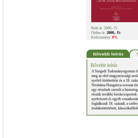
Bolti ár: 2000,- Ft
Online ár:
2000,- Ft
Kedvezmény:
0%
Bővebb leírás
A Szegedi Tudományegyetem és
meg az első magyarországi neola
nyelvű történetírás és a 18. sz
Neolatina Hungarica-sorozat els
egy részének szerzői a historio
részük további forráscsoportok (
nyelvészeti és egyéb vonatkozásai
foglalkozik 18. századi, a széle
irodalomtörténeti, klasszikafilo