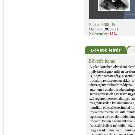
Bolti ár: 3500,- Ft
Online ár:
2975,- Ft
Kedvezmény:
15%
Bővebb leírás
A jelen kötetben olvasható elemz
nyilvánosságnak milyen terében 
is, hogy a tárcaregény, a szeria
irodalom rendszerében akkor is
tárcaregény működésmódjának, a 
autonóm irodalom irodalomfogalm
szövegolvasatok egy része ugyan
szövegértelmezések alkotják, am
megmutassák a két médiumba egy
retorikai, elbeszéléstechnikai 
irodalomelméletet és kultúratud
tapasztalat az irodalomtudomány
irodalmi kánon a romantikában 
összeállításában működött közr
,,egy csonk maradhat". Tanulmá
hagyományai és a magyar roman