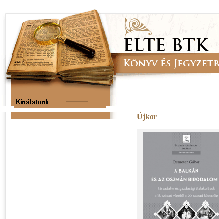
Újkor