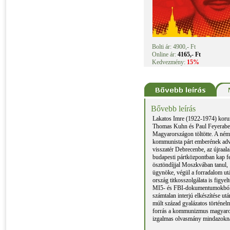
Bolti ár: 4900,- Ft
Online ár:
4165,- Ft
Kedvezmény:
15%
Bővebb leírás
Lakatos Imre (1922-1974) koru
Thomas Kuhn és Paul Feyerabend 
Magyarországon töltötte. A néme
kommunista párt emberének adva 
visszatér Debrecenbe, az újraal
budapesti pártközpontban kap fe
ösztöndíjjal Moszkvában tanul,
ügynöke, végül a forradalom utá
ország titkosszolgálata is figy
MI5- és FBI-dokumentumokból kid
számtalan interjú elkészítése ut
múlt század gyalázatos történel
forrás a kommunizmus magyarors
izgalmas olvasmány mindazoknak