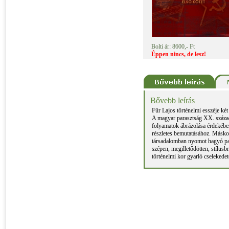
Bolti ár: 8600,- Ft
Éppen nincs, de lesz!
Bővebb leírás
Für Lajos történelmi esszéje két
A magyar parasztság XX. század 
folyamatok ábrázolása érdekébe
részletes bemutatásához. Máskor
társadalomban nyomot hagyó par
szépen, megilletődötten, stílusb
történelmi kor gyarló cselekedet