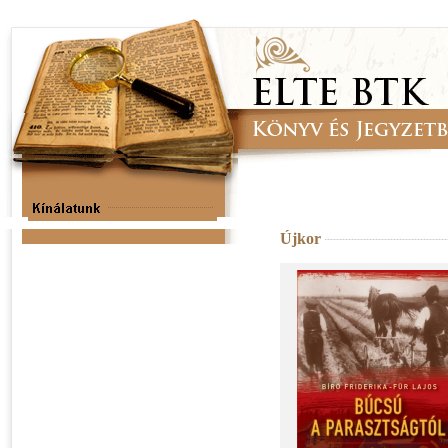
Újkor