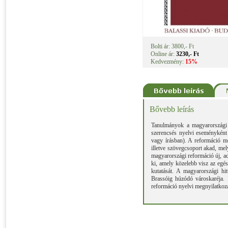
Bolti ár: 3800,- Ft
Online ár:
3230,- Ft
Kedvezmény:
15%
Bővebb leírás
Tanulmányok a magyarországi r
szerencsés nyelvi eseményként v
vagy írásban). A reformáció mo
illetve szövegcsoport akad, mel
magyarországi reformáció új, ad
ki, amely közelebb visz az egé
kutatását. A magyarországi hi
Brassóig húzódó városkaréja. 
reformáció nyelvi megnyilatkozá