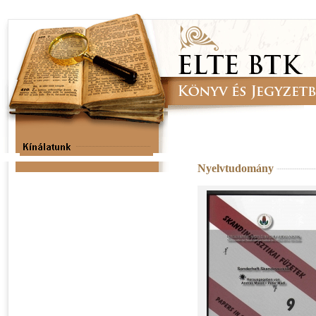
Nyelvtudomány