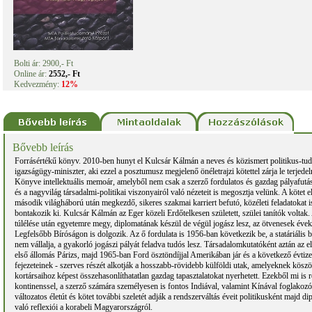
Bolti ár: 2900,- Ft
Online ár:
2552,- Ft
Kedvezmény:
12%
Bővebb leírás
Forrásértékű könyv. 2010-ben hunyt el Kulcsár Kálmán a neves és közismert politikus-tu
igazságügy-miniszter, aki ezzel a posztumusz megjelenő önéletrajzi kötettel zárja le terjede
Könyve intellektuális memoár, amelyből nem csak a szerző fordulatos és gazdag pályafut
és a nagyvilág társadalmi-politikai viszonyairól való nézeteit is megosztja velünk. A kötet el
második világháború után megkezdő, sikeres szakmai karriert befutó, közéleti feladatokat is
bontakozik ki. Kulcsár Kálmán az Eger közeli Erdőtelkesen született, szülei tanítók volta
túlélése után egyetemre megy, diplomatának készül de végül jogász lesz, az ötvenesek éve
Legfelsőbb Bíróságon is dolgozik. Az ő fordulata is 1956-ban következik be, a statáriáli
nem vállalja, a gyakorló jogászi pályát feladva tudós lesz. Társadalomkutatóként aztán az el
első állomás Párizs, majd 1965-ban Ford ösztöndíjjal Amerikában jár és a következő évtiz
fejezeteinek - szerves részét alkotják a hosszabb-rövidebb külföldi utak, amelyeknek kö
kortársaihoz képest összehasonlíthatatlan gazdag tapasztalatokat nyerhetett. Ezekből mi is
kontinenssel, a szerző számára személyesen is fontos Indiával, valamint Kínával foglakozó 
változatos életút és kötet további szeletét adják a rendszerváltás éveit politikusként majd di
való reflexiói a korabeli Magyarországról.