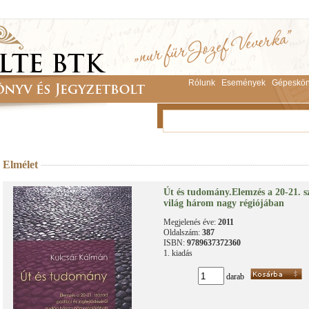
Rólunk
Események
Gépeskön
Elmélet
Út és tudomány.Elemzés a 20-21. szá
világ három nagy régiójában
Megjelenés éve:
2011
Oldalszám:
387
ISBN:
9789637372360
1. kiadás
darab