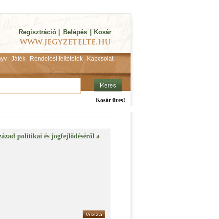
Regisztráció
|
Belépés
|
Kosár
yv
Játék
Rendelési feltételek
Kapcsolat
Kosár üres!
zad politikai és jogfejlődéséről a