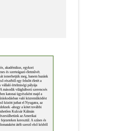
dós, akadémikus, egykori
lmes és szerteágazó életművét.
ását ismerhetjük meg, hanem hazánk
ső részéből egy felnőtt életét a
 vállaló értelmiségi pályája
k. A második világháború szerencsés
kben katonai ügyészként majd a
s bíráskodásban való közreműködést
ső között juthat el Nyugatra, az
edeknek -ahogy a kötet további
szönhetően Kulcsár Kálmán
 részesülhetünk az Amerikai
fejezeteken keresztül. A színes és
plomataként átélt szerző első kézből