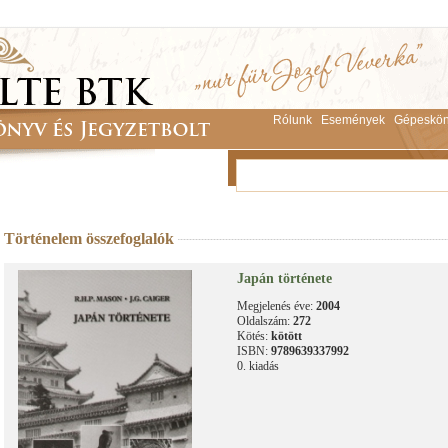
Rólunk
Események
Gépeskön
Történelem összefoglalók
Japán története
Megjelenés éve:
2004
Oldalszám:
272
Kötés:
kötött
ISBN:
9789639337992
0. kiadás