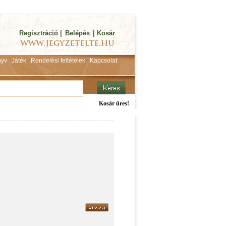
Regisztráció
|
Belépés
|
Kosár
yv
Játék
Rendelési feltételek
Kapcsolat
Kosár üres!