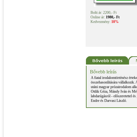
Bolti ár: 2200,- Ft
Online ár:
1980,- Ft
Kedvezmény:
10%
Bővebb leírás
A fiatal irodalomtörténész ért
összehasonlítására vállalkozik.
utáni magyar prózairodalom alko
Ottlik Géza, Mándy Iván és Mész
labdarúgásról - előszeretettel é
Endre és Darvasi László.