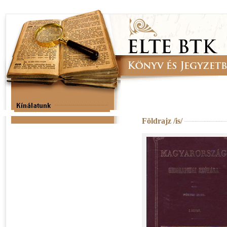
Földrajz /is/