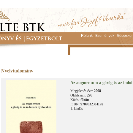
Rólunk
Események
Gépeskön
Nyelvtudomány
Az augmentum a görög és az indoi
Megjelenés éve:
2008
Oldalszám:
296
Kötés:
fűzött
ISBN:
9789632361192
1. kiadás