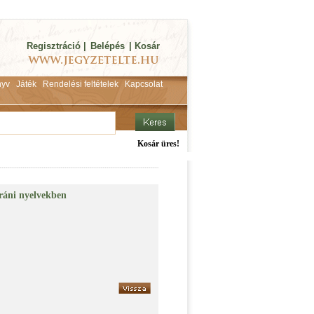
Regisztráció
|
Belépés
|
Kosár
yv
Játék
Rendelési feltételek
Kapcsolat
Kosár üres!
ráni nyelvekben