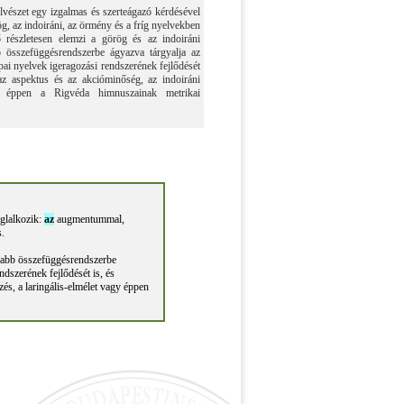
vészet egy izgalmas és szerteágazó kérdésével
, az indoiráni, az örmény és a fríg nyelvekben
ő részletesen elemzi a görög és az indoiráni
 összefüggésrendszerbe ágyazva tárgyalja az
ai nyelvek igeragozási rendszerének fejlődését
az aspektus és az akcióminőség, az indoiráni
gy éppen a Rigvéda himnuszainak metrikai
oglalkozik:
az
augmentummal,
s.
ágabb összefüggésrendszerbe
dszerének fejlődését is, és
és, a laringális-elmélet vagy éppen