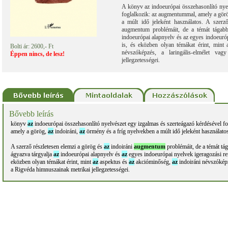
A könyv az indoeurópai összehasonlító nyel
foglalkozik: az augmentummal, amely a görög
a múlt idő jeleként használatos. A szerz
augmentum problémáit, de a témát tágabb
indoeurópai alapnyelv és az egyes indoeuróp
is, és eközben olyan témákat érint, mint 
Bolti ár: 2600,- Ft
névszóképzés, a laringális-elmélet va
Éppen nincs, de lesz!
jellegzetességei.
Bővebb leírás
könyv
az
indoeurópai összehasonlító nyelvészet egy izgalmas és szerteágazó kérdésével f
amely a görög,
az
indoiráni,
az
örmény és a fríg nyelvekben a múlt idő jeleként használato
A szerző részletesen elemzi a görög és
az
indoiráni
augmentum
problémáit, de a témát t
ágyazva tárgyalja
az
indoeurópai alapnyelv és
az
egyes indoeurópai nyelvek igeragozási ren
eközben olyan témákat érint, mint
az
aspektus és
az
akcióminőség,
az
indoiráni névszóképz
a Rigvéda himnuszainak metrikai jellegzetességei.