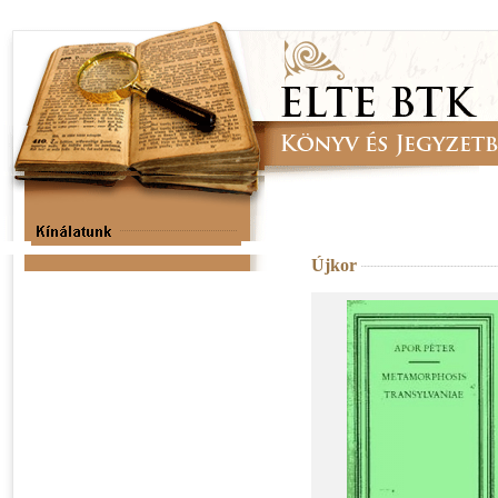
Újkor