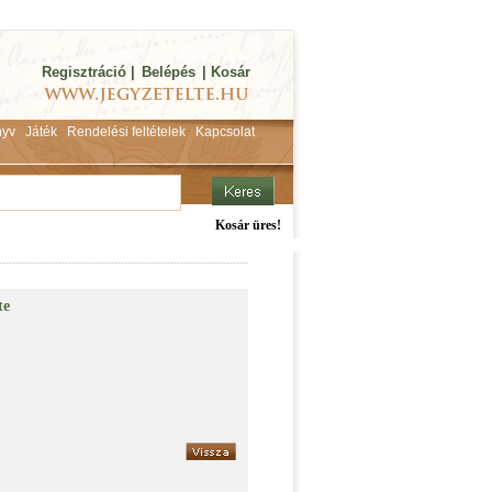
Regisztráció
|
Belépés
|
Kosár
yv
Játék
Rendelési feltételek
Kapcsolat
Kosár üres!
te