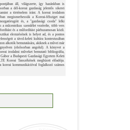
ntjában áll, világszerte, így hazánkban is
orban a dél-koreai gazdaság jelentős sikerei
lamint a történelem iránt. A koreai irodalom
bban megismerhessük a Koreai-félsziget mai
mozgatórugóit és, a "gazdasági csoda" lelki
 a műcentrikus szemlélet vezérelte, több vers
sfordítást és a műfordítást párhuzamosan közli.
isztikai elemzésének is helyet ad, és a pontos
lenségeit a távol-keleti kultúra kontextusában
 azon alkotók bemutatására, akiknek a művei már
gnyelven (elsősorban angolul). A könyvet a
reai irodalmi műveket bemutató bibliográfia,
h Gábor a Budapesti Gazdasági Egyetem Keleti
LTE Koreai Tanszékének megbízott előadója.
 a koreai kommunikációval foglalkozó számos