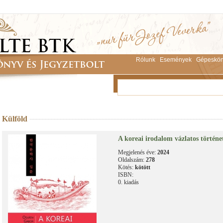
Rólunk
Események
Gépeskön
Külföld
A koreai irodalom vázlatos történe
Megjelenés éve:
2024
Oldalszám:
278
Kötés:
kötött
ISBN:
0. kiadás