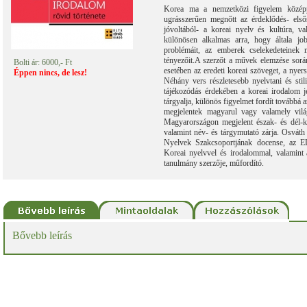
Korea ma a nemzetközi figyelem középpo
ugrásszerűen megnőtt az érdeklődés- elsős
jóvoltából- a koreai nyelv és kultúra, va
különösen alkalmas arra, hogy általa jo
problémáit, az emberek cselekedeteinek 
tényezőit.A szerzőt a művek elemzése során
Bolti ár: 6000,- Ft
esetében az eredeti koreai szöveget, a nyer
Éppen nincs, de lesz!
Néhány vers részletesebb nyelvtani és stil
tájékozódás érdekében a koreai irodalom je
tárgyalja, különös figyelmet fordít továbbá
megjelentek magyarul vagy valamely vilá
Magyarországon megjelent észak- és dél-ko
valamint név- és tárgymutató zárja. Osvát
Nyelvek Szakcsoportjának docense, az E
Koreai nyelvvel és irodalommal, valamint
tanulmány szerzője, műfordító.
Bővebb leírás