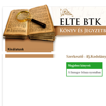
Szerkesztő - ifj.Kodolán
Megjelent könyvei:
A finnugor őshaza nyomában