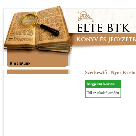
Szerkesztő - Nyíri Krist
Megjelent könyvei:
Túl az iskolafilozófián