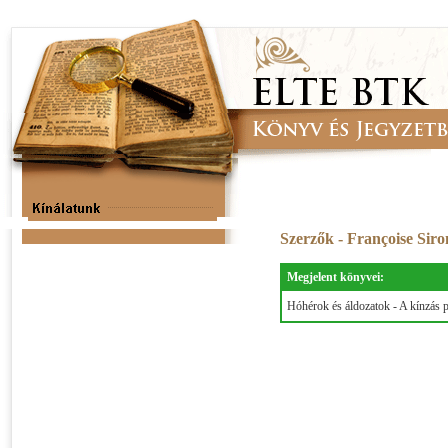
Szerzők - Françoise Siro
Megjelent könyvei:
Hóhérok és áldozatok - A kínzás p