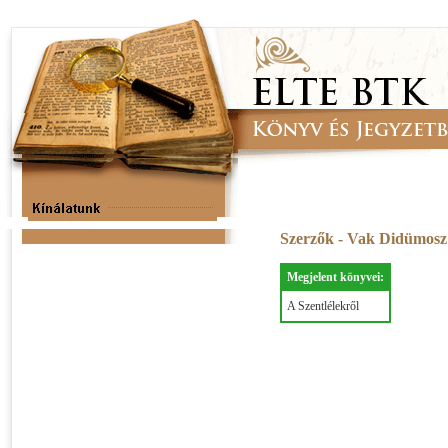
Szerzők - Vak Didümos
Megjelent könyvei:
A Szentlélekről