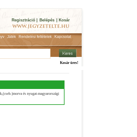
Regisztráció
|
Belépés
|
Kosár
yv
Játék
Rendelési feltételek
Kapcsolat
Kosár üres!
ák,(cseh-)morva és nyugat-magyarországi