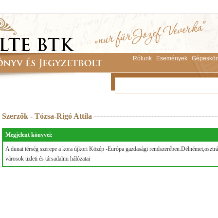
Rólunk
Események
Gépeskön
Szerzők - Tózsa-Rigó Attila
Megjelent könyvei:
A dunai térség szerepe a kora újkori Közép -Európa gazdasági rendszerében.Délnémet,osztr
városok üzleti és társadalmi hálózatai