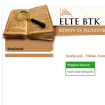
Szerkesztő - Tóbiás Áro
Megjelent könyvei:
Szerb Antal bibliográfia