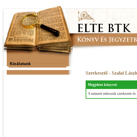
Szerkesztő - Szalai Lász
Megjelent könyvei:
A nemzeti mítoszok szerkezete és