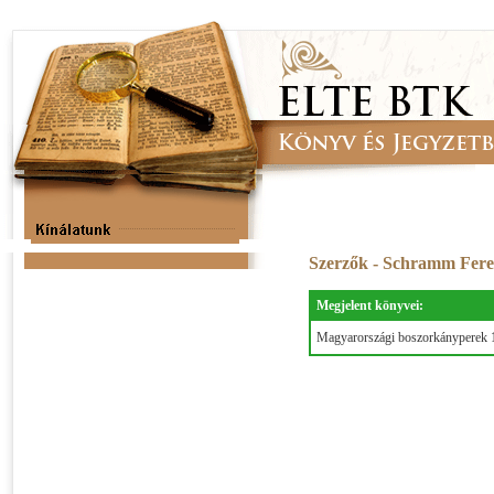
Szerzők - Schramm Fer
Megjelent könyvei:
Magyarországi boszorkányperek 1