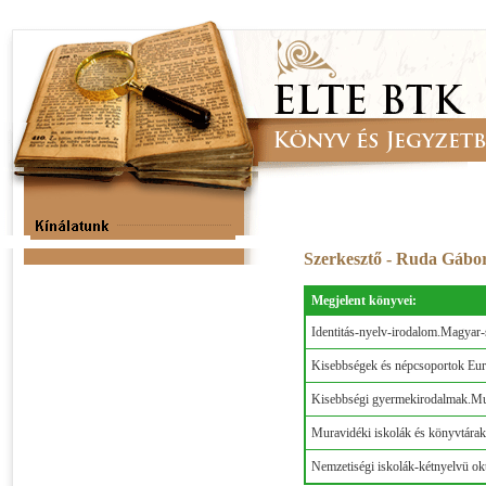
Szerkesztő - Ruda Gábo
Megjelent könyvei:
Identitás-nyelv-irodalom.Magyar-
Kisebbségek és népcsoportok Eur
Kisebbségi gyermekirodalmak.Mur
Muravidéki iskolák és könyvtára
Nemzetiségi iskolák-kétnyelvü okt