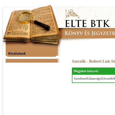
Szerzők - Robert Luis S
Megjelent könyvei:
Szerelemről,házasságról,beszédről