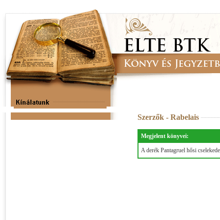
Szerzők - Rabelais
Megjelent könyvei:
A derék Pantagruel hősi cseleke