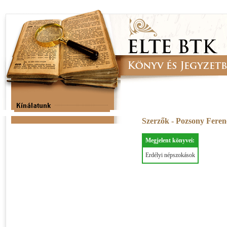
Szerzők - Pozsony Fere
Megjelent könyvei:
Erdélyi népszokások