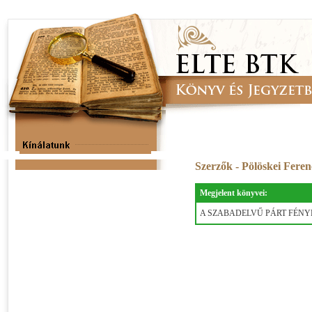
Szerzők - Pölöskei Fere
Megjelent könyvei:
A SZABADELVŰ PÁRT FÉNYEI